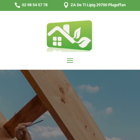


02 98 54 57 78
ZA De Ti Lipig 29700 Pluguffan